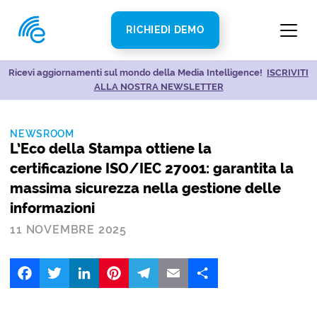
RICHIEDI DEMO
Ricevi aggiornamenti sul mondo della Media Intelligence!
Sblocca le Risorse de L’Eco della Stampa!
ENTRA NELLA
ISCRIVITI
ALLA NOSTRA NEWSLETTER
COMMUNITY
NEWSROOM
L’Eco della Stampa ottiene la
certificazione ISO/IEC 27001: garantita la
massima sicurezza nella gestione delle
informazioni
11 NOVEMBRE 2025
Facebook
Twitter
LinkedIn
Pinterest
Telegram
Email
Share