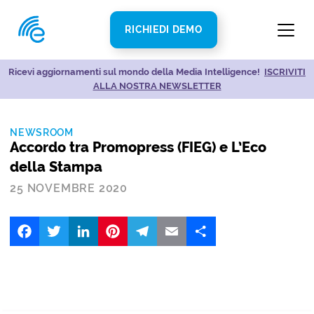
RICHIEDI DEMO
Ricevi aggiornamenti sul mondo della Media Intelligence!
Sblocca le Risorse de L’Eco della Stampa!
ENTRA NELLA
ISCRIVITI
ALLA NOSTRA NEWSLETTER
COMMUNITY
NEWSROOM
Accordo tra Promopress (FIEG) e L’Eco
della Stampa
25 NOVEMBRE 2020
Facebook
Twitter
LinkedIn
Pinterest
Telegram
Email
Share