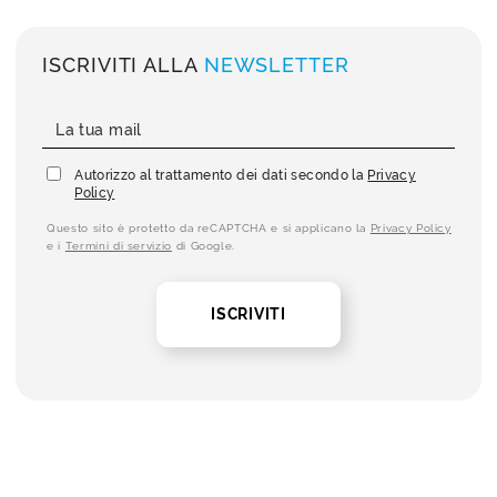
ISCRIVITI ALLA
NEWSLETTER
Autorizzo al trattamento dei dati secondo la
Privacy
Policy
Questo sito è protetto da reCAPTCHA e si applicano la
Privacy Policy
e i
Termini di servizio
di Google.
ISCRIVITI