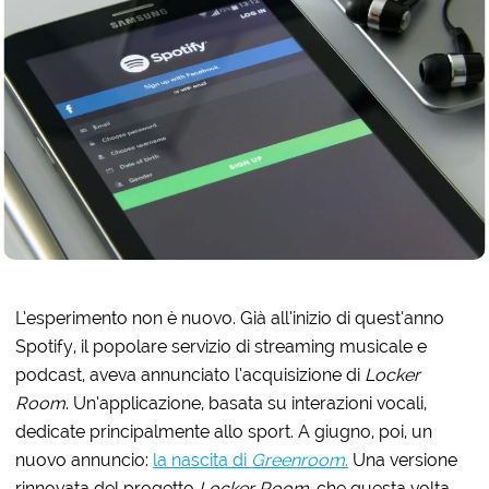
L’esperimento non è nuovo. Già all’inizio di quest’anno
Spotify, il popolare servizio di streaming musicale e
podcast, aveva annunciato l’acquisizione di
Locker
Room
. Un’applicazione, basata su interazioni vocali,
dedicate principalmente allo sport. A giugno, poi, un
nuovo annuncio:
la nascita di
Greenroom
.
Una versione
rinnovata del progetto
Locker Room
, che questa volta