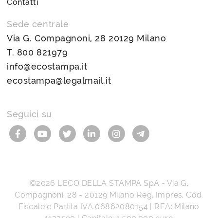
Contatti
Sede centrale
Via G. Compagnoni, 28 20129 Milano
T.
800 821979
info@ecostampa.it
ecostampa@legalmail.it
Seguici su
©2026
L’ECO DELLA STAMPA SpA
-
Via G.
Compagnoni, 28
-
20129
Milano
Reg. Impres, Cod.
Fiscale e Partita IVA
06862080154
| REA: Milano