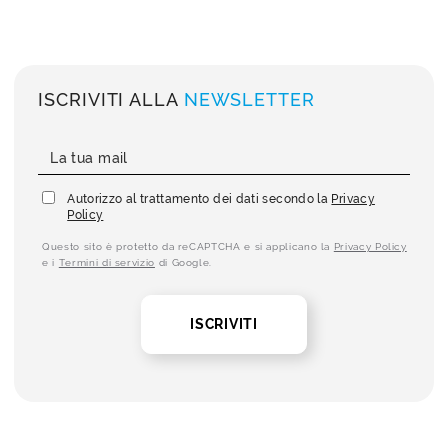
ISCRIVITI ALLA
NEWSLETTER
Autorizzo al trattamento dei dati secondo la
Privacy
Policy
Questo sito è protetto da reCAPTCHA e si applicano la
Privacy Policy
e i
Termini di servizio
di Google.
ISCRIVITI