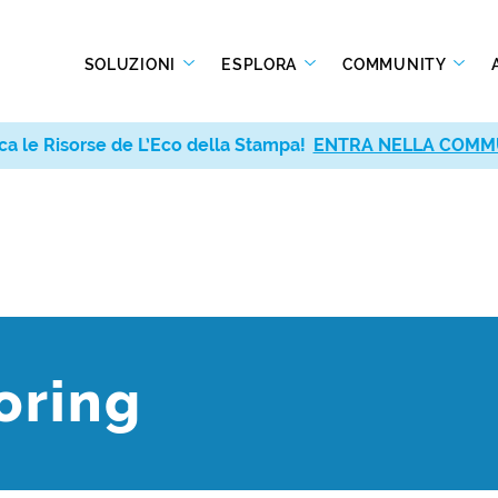
SOLUZIONI
ESPLORA
COMMUNITY
ca le Risorse de L’Eco della Stampa!
ENTRA NELLA COMM
oring