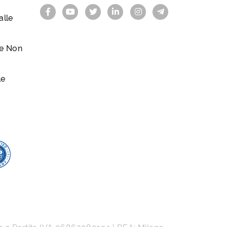
lle
le Non
le