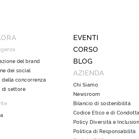
LORA
EVENTI
CORSO
igenza
BLOG
azione del brand
ne dei social
AZIENDA
 della concorrenza
Chi Siamo
i di settore
Newsroom
nte
Bilancio di sostenibilità
Codice Etico e di Condott
pa
Policy Diversità e Inclusio
Politica di Responsabilità