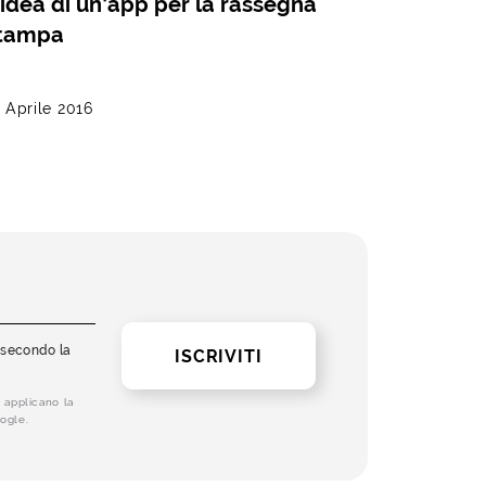
’idea di un’app per la rassegna
tampa
 Aprile 2016
i secondo la
ISCRIVITI
 applicano la
ogle.