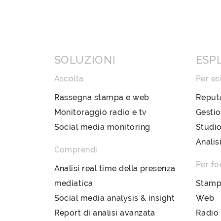
SOLUZIONI
ESP
Ascolta
Per es
Rassegna stampa e web
Reput
Monitoraggio radio e tv
Gestio
Social media monitoring
Studio
Analis
Comprendi
Per fo
Analisi real time della presenza
mediatica
Stam
Social media analysis & insight
Web
Report di analisi avanzata
Radio