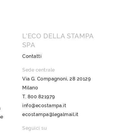
L’ECO DELLA STAMPA
SPA
Contatti
Sede centrale
Via G. Compagnoni, 28 20129
Milano
T.
800 821979
info@ecostampa.it
a
ecostampa@legalmail.it
ne
Seguici su