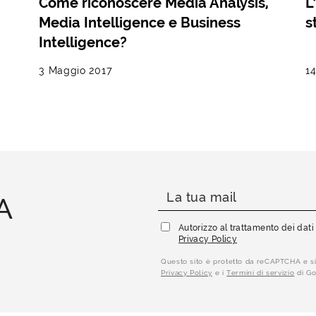
Come riconoscere Media Analysis,
L
Media Intelligence e Business
s
Intelligence?
3 Maggio 2017
14
A
Autorizzo al trattamento dei dat
Privacy Policy
Questo sito è protetto da reCAPTCHA e si
Privacy Policy
e i
Termini di servizio
di Go