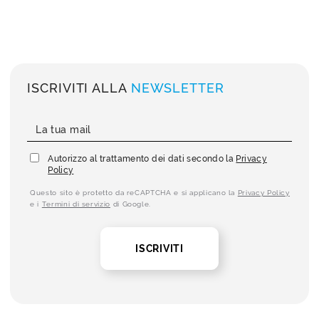
ISCRIVITI ALLA
NEWSLETTER
Autorizzo al trattamento dei dati secondo la
Privacy
Policy
Questo sito è protetto da reCAPTCHA e si applicano la
Privacy Policy
e i
Termini di servizio
di Google.
ISCRIVITI