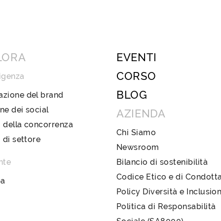
LORA
EVENTI
CORSO
igenza
BLOG
azione del brand
ne dei social
AZIENDA
 della concorrenza
Chi Siamo
i di settore
Newsroom
nte
Bilancio di sostenibilità
Codice Etico e di Condott
pa
Policy Diversità e Inclusio
Politica di Responsabilità