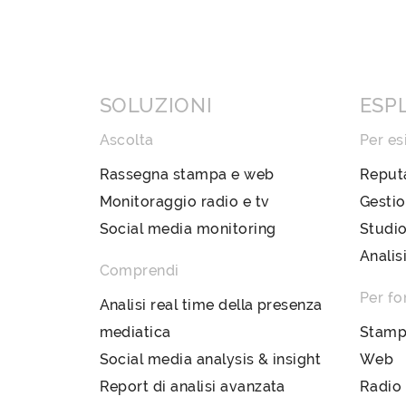
SOLUZIONI
ESP
Ascolta
Per es
Rassegna stampa e web
Reput
Monitoraggio radio e tv
Gestio
Social media monitoring
Studio
Analis
Comprendi
Per fo
Analisi real time della presenza
mediatica
Stam
Social media analysis & insight
Web
Report di analisi avanzata
Radio