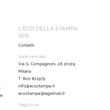
L’ECO DELLA STAMPA
SPA
Contatti
Sede centrale
Via G. Compagnoni, 28 20129
Milano
T.
800 821979
info@ecostampa.it
a
ecostampa@legalmail.it
ne
Seguici su