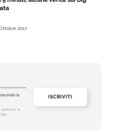
ata
 Ottobre 2017
i secondo la
ISCRIVITI
 applicano la
ogle.