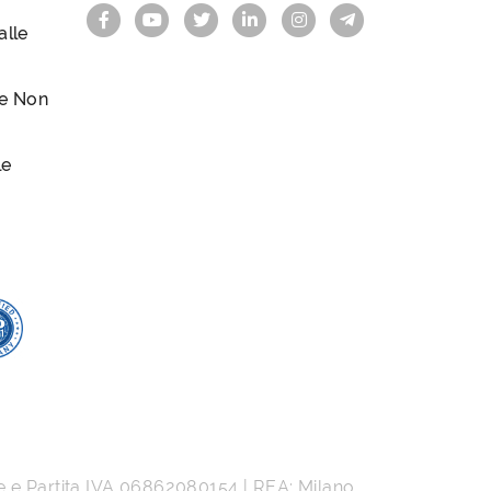
lle
le Non
le
e e Partita IVA
06862080154
| REA: Milano