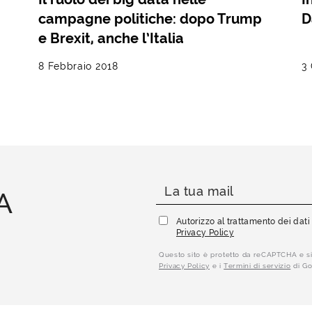
campagne politiche: dopo Trump
D
e Brexit, anche l’Italia
8 Febbraio 2018
3
A
Autorizzo al trattamento dei dat
Privacy Policy
Questo sito è protetto da reCAPTCHA e si
Privacy Policy
e i
Termini di servizio
di Go