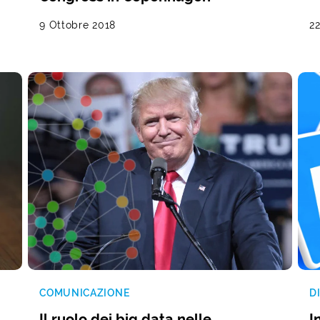
9 Ottobre 2018
2
COMUNICAZIONE
D
Il ruolo dei big data nelle
I