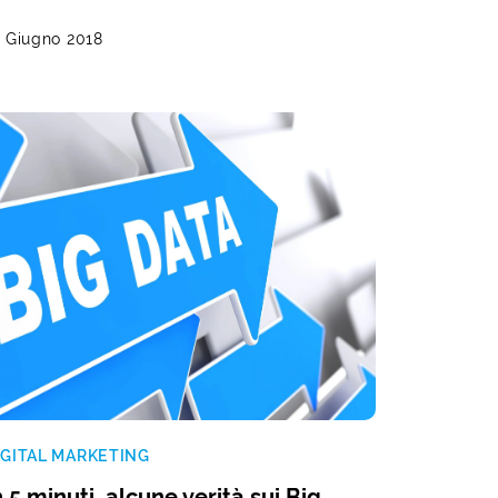
2 Giugno 2018
IGITAL MARKETING
n 5 minuti, alcune verità sui Big