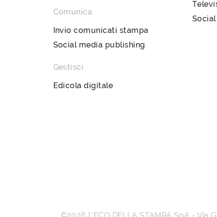
Televi
Comunica
Social
Invio comunicati stampa
Social media publishing
Gestisci
Edicola digitale
©2026
L’ECO DELLA STAMPA SpA
-
Via 