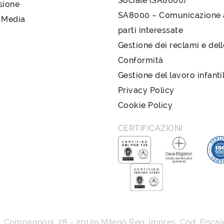
Sociale (SA8000)
sione
SA8000 – Comunicazione a
 Media
parti interessate
Gestione dei reclami e del
Conformità
Gestione del lavoro infanti
Privacy Policy
Cookie Policy
CERTIFICAZIONI
G. Compagnoni, 28
-
20129
Milano
Reg. Impres, Cod. Fiscal