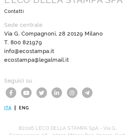
Contatti
Sede centrale
Via G. Compagnoni, 28 20129 Milano
T.
800 821979
info@ecostampa.it
ecostampa@legalmail.it
Seguici su
ITA
ENG
©2026
L’ECO DELLA STAMPA SpA
-
Via G.