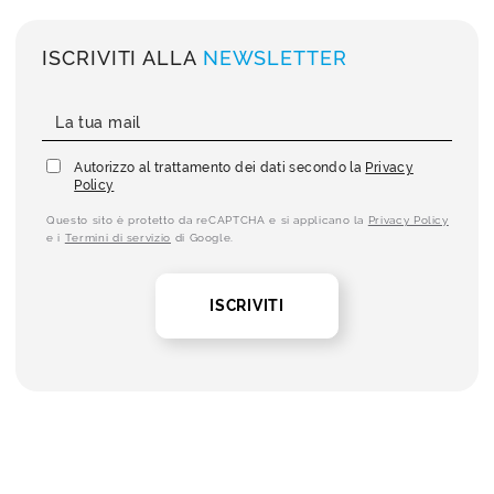
ISCRIVITI ALLA
NEWSLETTER
Autorizzo al trattamento dei dati secondo la
Privacy
Policy
Questo sito è protetto da reCAPTCHA e si applicano la
Privacy Policy
e i
Termini di servizio
di Google.
ISCRIVITI