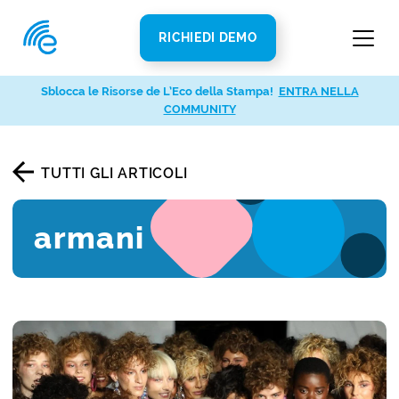
RICHIEDI DEMO
Sblocca le Risorse de L’Eco della Stampa!
ENTRA NELLA
COMMUNITY
TUTTI GLI ARTICOLI
armani