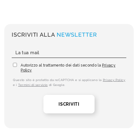
ISCRIVITI ALLA
NEWSLETTER
Autorizzo al trattamento dei dati secondo la
Privacy
Policy
Questo sito è protetto da reCAPTCHA e si applicano la
Privacy Policy
e i
Termini di servizio
di Google.
ISCRIVITI