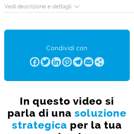
Vedi descrizione e dettagli
Condividi con
Facebook
Twitter
LinkedIn
Pinterest
Telegram
Email
Share
In questo video si
parla di una
soluzione
strategica
per la tua