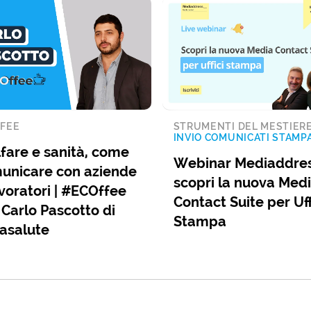
FEE
STRUMENTI DEL MESTIER
INVIO COMUNICATI STAMP
fare e sanità, come
Webinar Mediaddres
unicare con aziende
scopri la nuova Med
voratori | #ECOffee
Contact Suite per Uff
 Carlo Pascotto di
Stampa
asalute