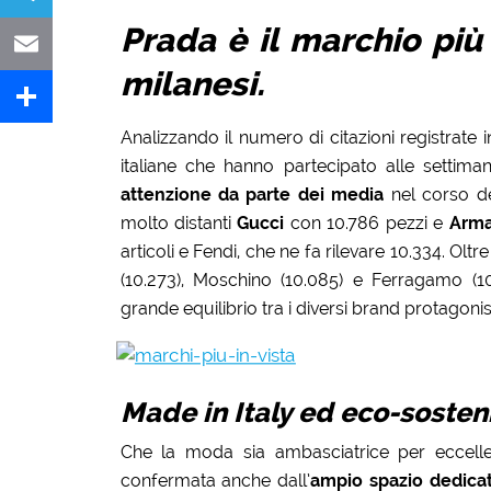
Prada è il marchio più
Telegram
milanesi.
Email
Analizzando il numero di citazioni registrate 
Share
italiane che hanno partecipato alle settim
attenzione da parte dei media
nel corso de
molto distanti
Gucci
con 10.786 pezzi e
Arma
articoli e Fendi, che ne fa rilevare 10.334. Olt
(10.273), Moschino (10.085) e Ferragamo (
grande equilibrio tra i diversi brand protagonis
Made in Italy ed eco-sostenib
Che la moda sia ambasciatrice per eccelle
confermata anche dall’
ampio spazio dedicat