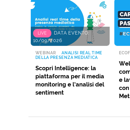
DATA EVENTO:
LIVE
10/09/2026
WEBINAR
ANALISI REAL TIME
ECOF
DELLA PRESENZA MEDIATICA
Wel
Scopri Intelligence: la
com
piattaforma per il media
e la
monitoring e l’analisi del
con
sentiment
Met