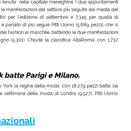
o tenute nella capitale meneghina. I due appuntamenti
e manifestazioni del settore più seguite dai media del
480 per l’edizione di settembre e 7.345 per quella di
si è parlato di più segue Pitti Uomo (5.689 pezzi), che si
 del fashion al maschile, battendo le due manifestazioni
no (5.301). Chiude la classifica AltaRoma, con 1.737
 batte Parigi e Milano.
New York la regina della moda: con 18.279 pezzi batte sia
 la settimana della moda di Londra (9.527), Pitti Uomo