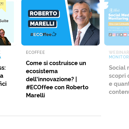
E
ECOFFEE
WEBINA
A
MONITOR
Come si costruisce un
s:
Social 
ecosistema
ia
scopri 
dell’innovazione? |
ici
e quant
#ECOffee con Roberto
conten
Marelli