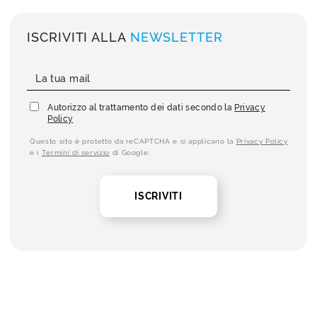
ISCRIVITI ALLA
NEWSLETTER
Autorizzo al trattamento dei dati secondo la
Privacy
Policy
Questo sito è protetto da reCAPTCHA e si applicano la
Privacy Policy
e i
Termini di servizio
di Google.
ISCRIVITI