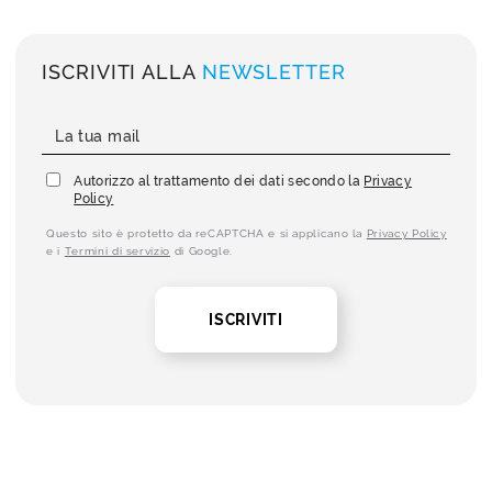
ISCRIVITI ALLA
NEWSLETTER
Autorizzo al trattamento dei dati secondo la
Privacy
Policy
Questo sito è protetto da reCAPTCHA e si applicano la
Privacy Policy
e i
Termini di servizio
di Google.
ISCRIVITI