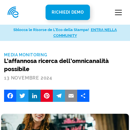
RICHIEDI DEMO
Sblocca le Risorse de L’Eco della Stampa!
ENTRA NELLA
COMMUNITY
MEDIA MONITORING
L’affannosa ricerca dell’omnicanalità
possibile
13 NOVEMBRE 2024
Facebook
Twitter
LinkedIn
Pinterest
Telegram
Email
Share