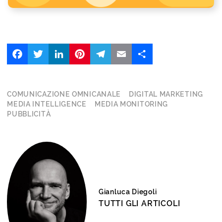
Facebook
Twitter
LinkedIn
Pinterest
Telegram
Email
Share
COMUNICAZIONE OMNICANALE
DIGITAL MARKETING
MEDIA INTELLIGENCE
MEDIA MONITORING
PUBBLICITÀ
Gianluca Diegoli
TUTTI GLI ARTICOLI