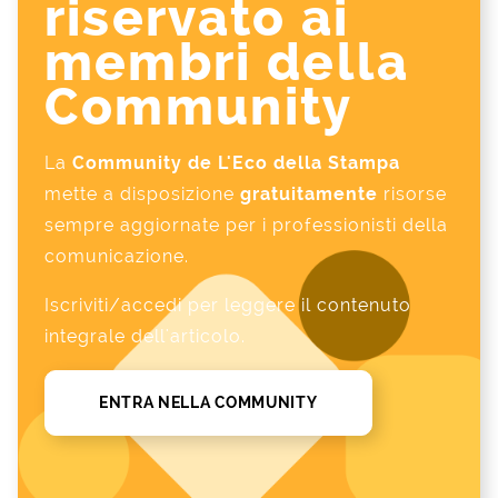
riservato ai
membri della
Community
La
Community de L'Eco della Stampa
mette a disposizione
gratuitamente
risorse
sempre aggiornate per i professionisti della
comunicazione.
Iscriviti/accedi per leggere il contenuto
integrale dell'articolo.
ENTRA NELLA COMMUNITY