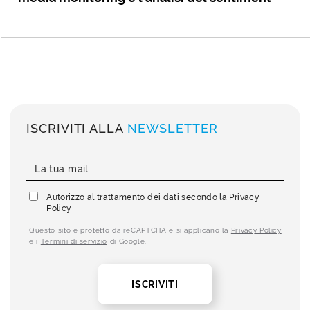
ISCRIVITI ALLA
NEWSLETTER
Autorizzo al trattamento dei dati secondo la
Privacy
Policy
Questo sito è protetto da reCAPTCHA e si applicano la
Privacy Policy
e i
Termini di servizio
di Google.
ISCRIVITI