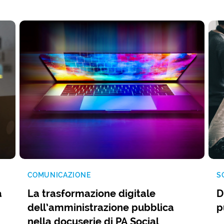
COMUNICAZIONE
S
a
La trasformazione digitale
D
dell’amministrazione pubblica
p
nella docuserie di PA Social