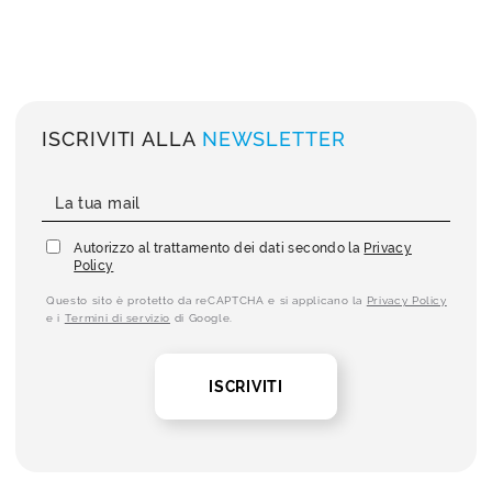
ISCRIVITI ALLA
NEWSLETTER
Autorizzo al trattamento dei dati secondo la
Privacy
Policy
Questo sito è protetto da reCAPTCHA e si applicano la
Privacy Policy
e i
Termini di servizio
di Google.
ISCRIVITI