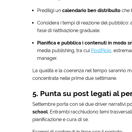
Prediligi un
calendario ben distribuito
che b
Considera i tempi di reazione del pubblico: 
fase di riattivazione graduale.
Pianifica e pubblica i contenuti in modo s
media publishing, tra cui
PostPickr
, estrema
manager.
La qualità e la coerenza nel tempo saranno mol
concentrata nelle prime due settimane.
5. Punta su post legati al p
Settembre porta con sé due driver narrativi p
school
. Entrambi racchiudono temi trasversali 
pianificazione e cura di sé.
Esempi di contenuti in linea con il periodo: