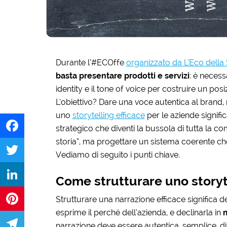
Durante l’#ECOffe
organizzato da L’Eco dell
basta presentare prodotti e servizi
: è necess
identity e il tone of voice per costruire un pos
L’obiettivo? Dare una voce autentica al brand,
uno
storytelling efficace
per le aziende signific
strategico che diventi la bussola di tutta la 
storia”, ma progettare un sistema coerente ch
Facebook
Vediamo di seguito i punti chiave.
Twitter
Come strutturare uno storyt
LinkedIn
Strutturare una narrazione efficace significa d
esprime il perché dell’azienda, e declinarla in
Pinterest
narrazione deve essere autentica, semplice, d