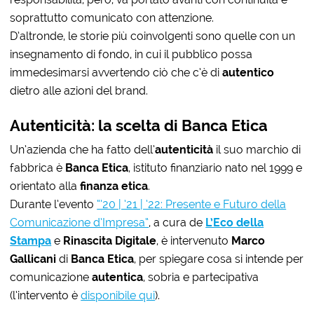
soprattutto comunicato con attenzione.
D’altronde, le storie più coinvolgenti sono quelle con un
insegnamento di fondo, in cui il pubblico possa
immedesimarsi avvertendo ciò che c’è di
autentico
dietro alle azioni del brand.
Autenticità: la scelta di Banca Etica
Un’azienda che ha fatto dell’
autenticità
il suo marchio di
fabbrica è
Banca Etica
, istituto finanziario nato nel 1999 e
orientato alla
finanza etica
.
Durante l’evento
“’20 | ’21 | ’22: Presente e Futuro della
Comunicazione d’Impresa“
, a cura de
L’Eco della
Stampa
e
Rinascita Digitale
, è intervenuto
Marco
Gallicani
di
Banca Etica
, per spiegare cosa si intende per
comunicazione
autentica
, sobria e partecipativa
(l’intervento è
disponibile qui
).