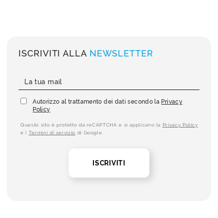
ISCRIVITI ALLA
NEWSLETTER
Autorizzo al trattamento dei dati secondo la
Privacy
Policy
Questo sito è protetto da reCAPTCHA e si applicano la
Privacy Policy
e i
Termini di servizio
di Google.
ISCRIVITI