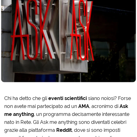
Chi ha detto che gli
eventi scientifici
siano noiosi? Forse
non avete mai partecipato ad un
AMA
, acronimo di
Ask
me anything
, un programma decisamente interessante
nato in Rete. Gli Ask me anything sono diventati celebri
grazie alla piattaforma
Reddit
, dove si sono imposti