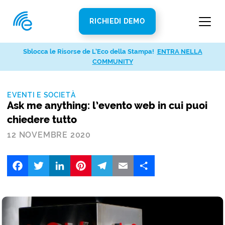
RICHIEDI DEMO
Sblocca le Risorse de L’Eco della Stampa!
ENTRA NELLA
COMMUNITY
EVENTI E SOCIETÀ
Ask me anything: l’evento web in cui puoi
chiedere tutto
12 NOVEMBRE 2020
Facebook
Twitter
LinkedIn
Pinterest
Telegram
Email
Share