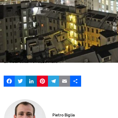
La vista dalla Terrazza Martini
Facebook
Twitter
LinkedIn
Pinterest
Telegram
Email
Share
Pietro Biglia