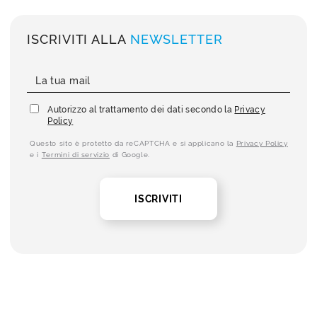
ISCRIVITI ALLA
NEWSLETTER
Autorizzo al trattamento dei dati secondo la
Privacy
Policy
Questo sito è protetto da reCAPTCHA e si applicano la
Privacy Policy
e i
Termini di servizio
di Google.
ISCRIVITI