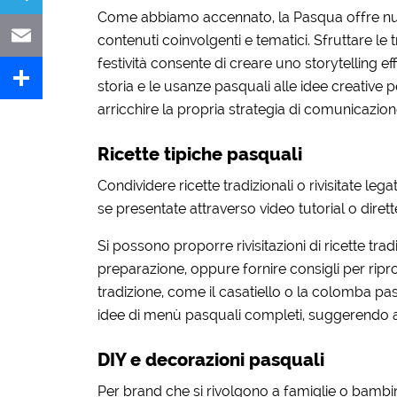
Come abbiamo accennato, la Pasqua offre numer
Telegram
contenuti coinvolgenti e tematici. Sfruttare le t
festività consente di creare uno storytelling 
Email
storia e le usanze pasquali alle idee creative p
arricchire la propria strategia di comunicazion
Share
Ricette tipiche pasquali
Condividere ricette tradizionali o rivisitate l
se presentate attraverso video tutorial o dirette
Si possono proporre rivisitazioni di ricette trad
preparazione, oppure fornire consigli per ripr
tradizione, come il casatiello o la colomba pa
idee di menù pasquali completi, suggerendo a
DIY e decorazioni pasquali
Per brand che si rivolgono a famiglie o bambini,