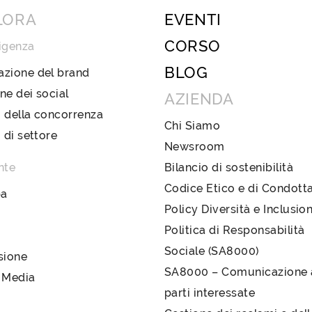
LORA
EVENTI
CORSO
igenza
BLOG
azione del brand
ne dei social
AZIENDA
 della concorrenza
Chi Siamo
i di settore
Newsroom
nte
Bilancio di sostenibilità
Codice Etico e di Condott
pa
Policy Diversità e Inclusio
Politica di Responsabilità
Sociale (SA8000)
sione
SA8000 – Comunicazione a
 Media
parti interessate