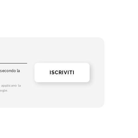
i secondo la
ISCRIVITI
 applicano la
ogle.