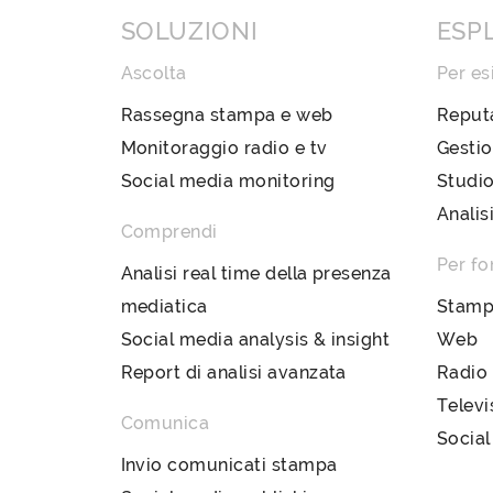
SOLUZIONI
ESP
Ascolta
Per es
Rassegna stampa e web
Reput
Monitoraggio radio e tv
Gestio
Social media monitoring
Studio
Analis
Comprendi
Per fo
Analisi real time della presenza
mediatica
Stam
Social media analysis & insight
Web
Report di analisi avanzata
Radio
Televi
Comunica
Social
Invio comunicati stampa