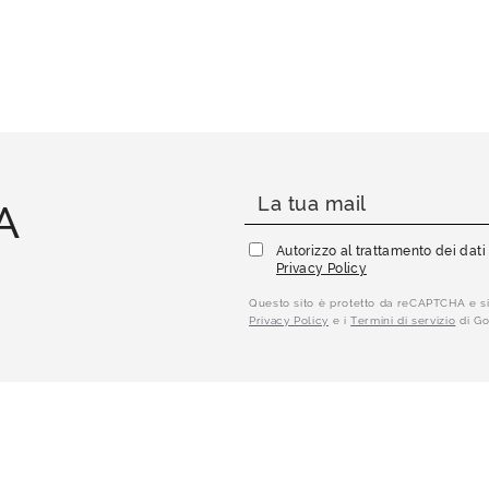
A
Autorizzo al trattamento dei dat
Privacy Policy
Questo sito è protetto da reCAPTCHA e si
Privacy Policy
e i
Termini di servizio
di Go