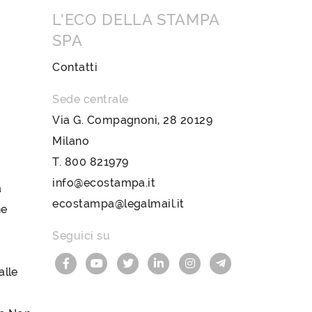
L’ECO DELLA STAMPA
SPA
Contatti
Sede centrale
Via G. Compagnoni, 28 20129
Milano
T.
800 821979
info@ecostampa.it
a
ecostampa@legalmail.it
ne
Seguici su
lle