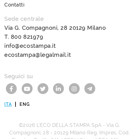
Contatti
Sede centrale
Via G. Compagnoni, 28 20129 Milano
T.
800 821979
info@ecostampa.it
ecostampa@legalmail.it
Seguici su
ITA
ENG
©2026
L’ECO DELLA STAMPA SpA
-
Via G.
Compagnoni, 28
-
20129
Milano
Reg. Impres, Cod.