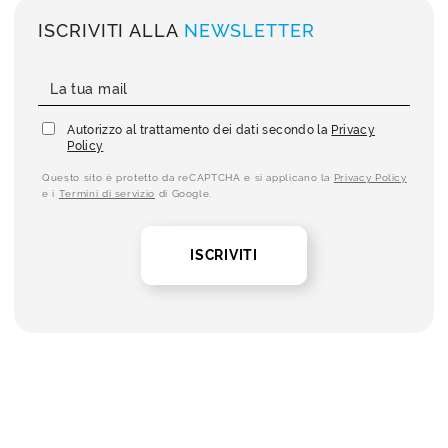
ISCRIVITI ALLA
NEWSLETTER
Autorizzo al trattamento dei dati secondo la
Privacy
Policy
Questo sito è protetto da reCAPTCHA e si applicano la
Privacy Policy
e i
Termini di servizio
di Google.
ISCRIVITI