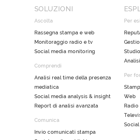
SOLUZIONI
ESP
Ascolta
Per es
Rassegna stampa e web
Reput
Monitoraggio radio e tv
Gestio
Social media monitoring
Studio
Analis
Comprendi
Per fo
Analisi real time della presenza
mediatica
Stam
Social media analysis & insight
Web
Report di analisi avanzata
Radio
Televi
Comunica
Social
Invio comunicati stampa