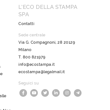
L’ECO DELLA STAMPA
SPA
Contatti
Sede centrale
Via G. Compagnoni, 28 20129
Milano
T.
800 821979
info@ecostampa.it
a
ecostampa@legalmail.it
ne
Seguici su
lle