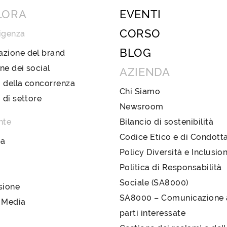
LORA
EVENTI
CORSO
igenza
BLOG
azione del brand
ne dei social
AZIENDA
 della concorrenza
Chi Siamo
i di settore
Newsroom
nte
Bilancio di sostenibilità
Codice Etico e di Condott
pa
Policy Diversità e Inclusio
Politica di Responsabilità
Sociale (SA8000)
sione
SA8000 – Comunicazione a
 Media
parti interessate