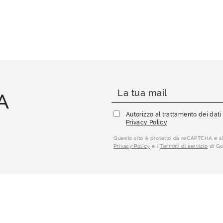
A
Autorizzo al trattamento dei dat
Privacy Policy
Questo sito è protetto da reCAPTCHA e si
Privacy Policy
e i
Termini di servizio
di Go