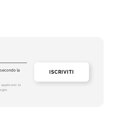
i secondo la
ISCRIVITI
 applicano la
ogle.