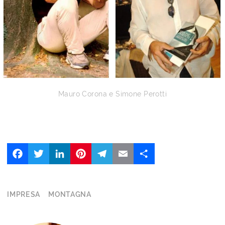
Mauro Corona e Simone Perotti
Facebook
Twitter
LinkedIn
Pinterest
Telegram
Email
Share
IMPRESA
MONTAGNA