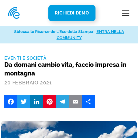
RICHIEDI DEMO
Sblocca le Risorse de L’Eco della Stampa!
ENTRA NELLA
COMMUNITY
EVENTI E SOCIETÀ
Da domani cambio vita, faccio impresa in
montagna
20 FEBBRAIO 2021
Facebook
Twitter
LinkedIn
Pinterest
Telegram
Email
Share