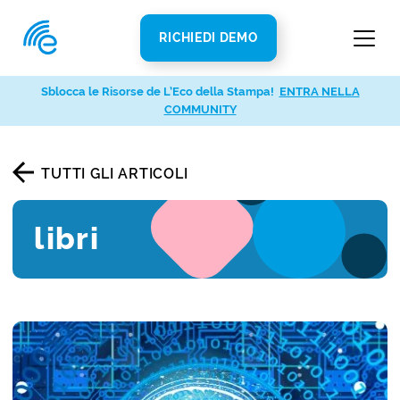
RICHIEDI DEMO
Sblocca le Risorse de L’Eco della Stampa!
ENTRA NELLA
COMMUNITY
TUTTI GLI ARTICOLI
libri