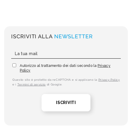
ISCRIVITI ALLA
NEWSLETTER
Autorizzo al trattamento dei dati secondo la
Privacy
Policy
Questo sito è protetto da reCAPTCHA e si applicano la
Privacy Policy
e i
Termini di servizio
di Google.
ISCRIVITI