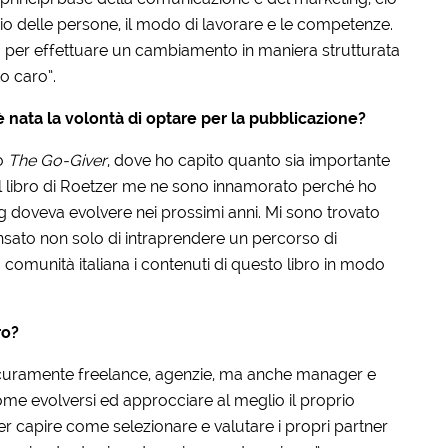
io delle persone, il modo di lavorare e le competenze.
da per effettuare un cambiamento in maniera strutturata
o caro”.
è nata la volontà di optare per la pubblicazione?
ro
The Go-Giver
, dove ho capito quanto sia importante
 il libro di Roetzer me ne sono innamorato perché ho
g doveva evolvere nei prossimi anni. Mi sono trovato
nsato non solo di intraprendere un percorso di
omunità italiana i contenuti di questo libro in modo
ro?
Sicuramente freelance, agenzie, ma anche manager e
come evolversi ed approcciare al meglio il proprio
er capire come selezionare e valutare i propri partner