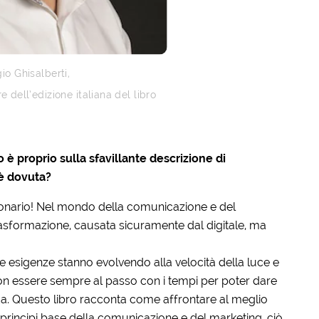
io Ghisalberti,
 dell’edizione italiana del libro
 è proprio sulla sfavillante descrizione di
è dovuta?
uzionario! Nel mondo della comunicazione e del
asformazione, causata sicuramente dal digitale, ma
e esigenze stanno evolvendo alla velocità della luce e
 non essere sempre al passo con i tempi per poter dare
da. Questo libro racconta come affrontare al meglio
rincipi base della comunicazione e del marketing, ciò