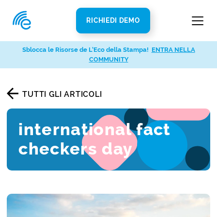
RICHIEDI DEMO
Sblocca le Risorse de L’Eco della Stampa!
ENTRA NELLA
COMMUNITY
TUTTI GLI ARTICOLI
international fact
checkers day