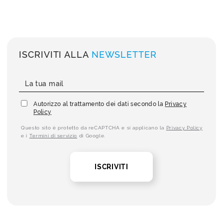
ISCRIVITI ALLA
NEWSLETTER
Autorizzo al trattamento dei dati secondo la
Privacy
Policy
Questo sito è protetto da reCAPTCHA e si applicano la
Privacy Policy
e i
Termini di servizio
di Google.
ISCRIVITI