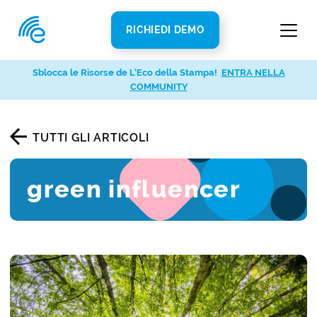
RICHIEDI DEMO
Sblocca le Risorse de L’Eco della Stampa!
ENTRA NELLA
COMMUNITY
TUTTI GLI ARTICOLI
green influencer