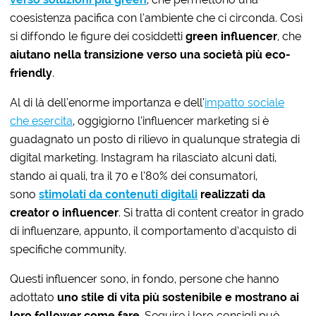
coesistenza pacifica con l’ambiente che ci circonda. Così
si diffondo le figure dei cosiddetti
green influencer
, che
aiutano nella transizione verso una società più eco-
friendly
.
Al di là dell’enorme importanza e dell’
impatto sociale
che esercita
, oggigiorno l’influencer marketing si è
guadagnato un posto di rilievo in qualunque strategia di
digital marketing. Instagram ha rilasciato alcuni dati,
stando ai quali, tra il 70 e l’80% dei consumatori,
sono
stimolati da contenuti digitali
realizzati da
creator o influencer
. Si tratta di content creator in grado
di influenzare, appunto, il comportamento d’acquisto di
specifiche community.
Questi influencer sono, in fondo, persone che hanno
adottato
uno stile di vita più sostenibile e mostrano ai
loro follower come fare
. Seguire i loro consigli può