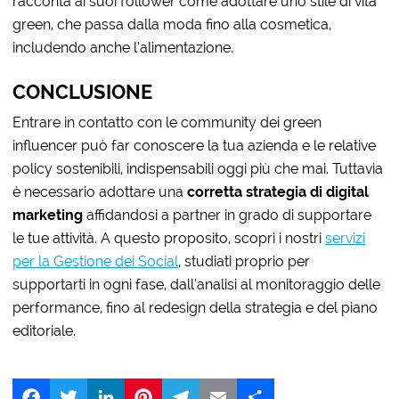
racconta ai suoi follower come adottare uno stile di vita
green, che passa dalla moda fino alla cosmetica,
includendo anche l’alimentazione.
CONCLUSIONE
Entrare in contatto con le community dei green
influencer può far conoscere la tua azienda e le relative
policy sostenibili, indispensabili oggi più che mai. Tuttavia
è necessario adottare una
corretta strategia di digital
marketing
affidandosi a partner in grado di supportare
le tue attività. A questo proposito, scopri i nostri
servizi
per la Gestione dei Social
, studiati proprio per
supportarti in ogni fase, dall’analisi al monitoraggio delle
performance, fino al redesign della strategia e del piano
editoriale.
Facebook
Twitter
LinkedIn
Pinterest
Telegram
Email
Share