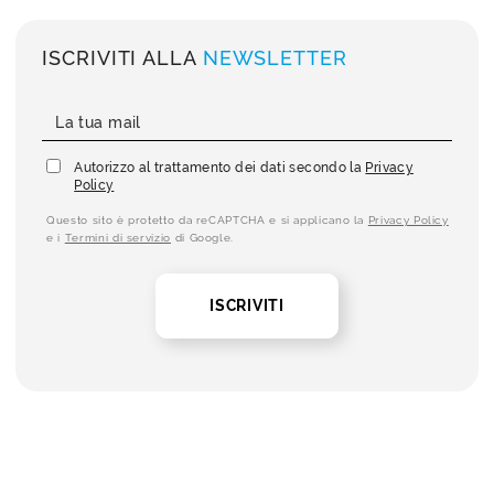
ISCRIVITI ALLA
NEWSLETTER
Autorizzo al trattamento dei dati secondo la
Privacy
Policy
Questo sito è protetto da reCAPTCHA e si applicano la
Privacy Policy
e i
Termini di servizio
di Google.
ISCRIVITI