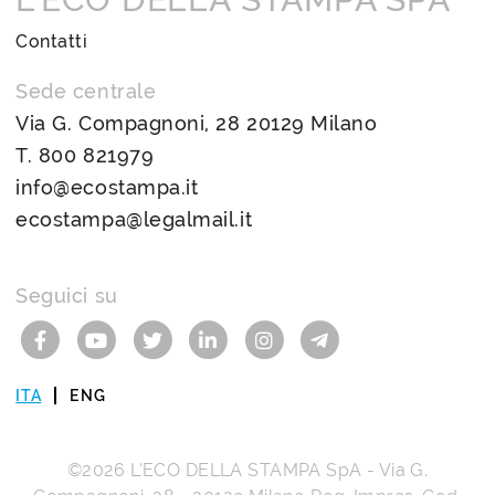
Contatti
Sede centrale
Via G. Compagnoni, 28 20129 Milano
T.
800 821979
info@ecostampa.it
ecostampa@legalmail.it
Seguici su
ITA
ENG
©2026
L’ECO DELLA STAMPA SpA
-
Via G.