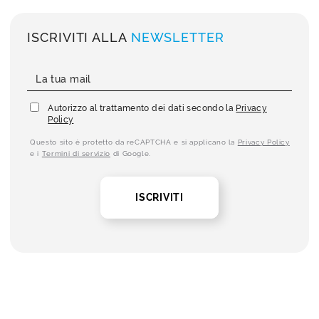
ISCRIVITI ALLA
NEWSLETTER
Autorizzo al trattamento dei dati secondo la
Privacy
Policy
Questo sito è protetto da reCAPTCHA e si applicano la
Privacy Policy
e i
Termini di servizio
di Google.
ISCRIVITI