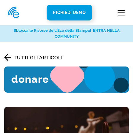
RICHIEDI DEMO
Sblocca le Risorse de L’Eco della Stampa!
ENTRA NELLA
COMMUNITY
TUTTI GLI ARTICOLI
donare