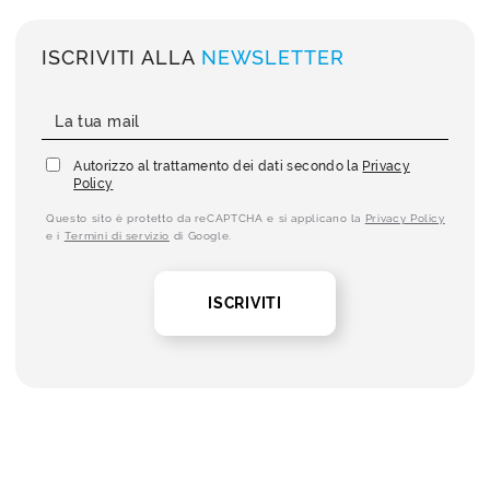
ISCRIVITI ALLA
NEWSLETTER
Autorizzo al trattamento dei dati secondo la
Privacy
Policy
Questo sito è protetto da reCAPTCHA e si applicano la
Privacy Policy
e i
Termini di servizio
di Google.
ISCRIVITI