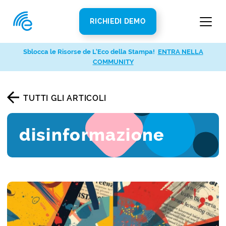
RICHIEDI DEMO
Sblocca le Risorse de L’Eco della Stampa!
ENTRA NELLA
COMMUNITY
TUTTI GLI ARTICOLI
disinformazione