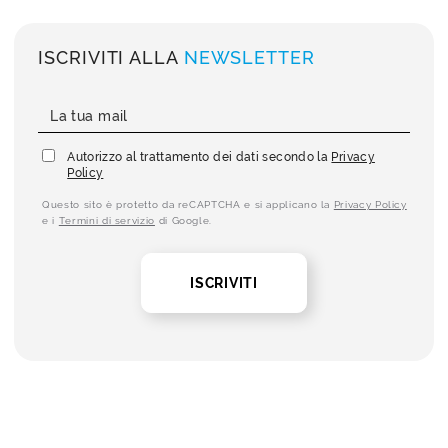
ISCRIVITI ALLA
NEWSLETTER
Autorizzo al trattamento dei dati secondo la
Privacy
Policy
Questo sito è protetto da reCAPTCHA e si applicano la
Privacy Policy
e i
Termini di servizio
di Google.
ISCRIVITI