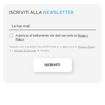
ISCRIVITI ALLA
NEWSLETTER
Autorizzo al trattamento dei dati secondo la
Privacy
Policy
Questo sito è protetto da reCAPTCHA e si applicano la
Privacy Policy
e i
Termini di servizio
di Google.
ISCRIVITI