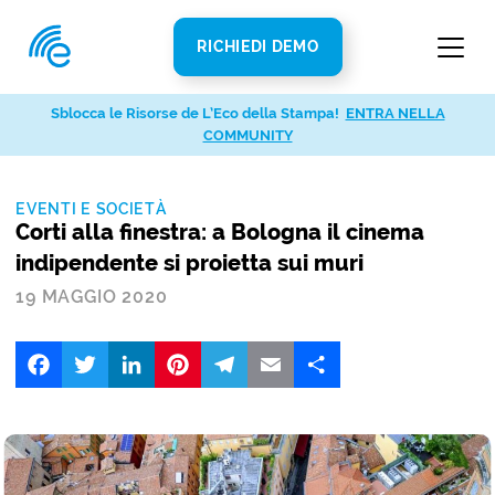
RICHIEDI DEMO
Sblocca le Risorse de L’Eco della Stampa!
ENTRA NELLA
COMMUNITY
EVENTI E SOCIETÀ
Corti alla finestra: a Bologna il cinema
indipendente si proietta sui muri
19 MAGGIO 2020
Facebook
Twitter
LinkedIn
Pinterest
Telegram
Email
Share