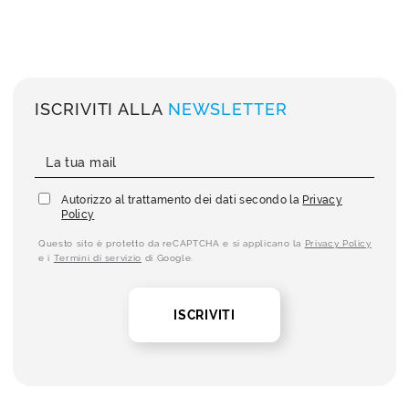
ISCRIVITI ALLA
NEWSLETTER
Autorizzo al trattamento dei dati secondo la
Privacy
Policy
Questo sito è protetto da reCAPTCHA e si applicano la
Privacy Policy
e i
Termini di servizio
di Google.
ISCRIVITI