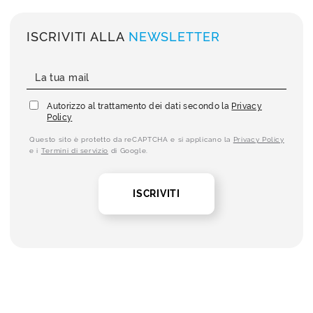
ISCRIVITI ALLA
NEWSLETTER
Autorizzo al trattamento dei dati secondo la
Privacy
Policy
Questo sito è protetto da reCAPTCHA e si applicano la
Privacy Policy
e i
Termini di servizio
di Google.
ISCRIVITI