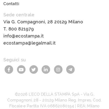
Contatti
Sede centrale
Via G. Compagnoni, 28 20129 Milano
T.
800 821979
info@ecostampa.it
ecostampa@legalmail.it
Seguici su
©2026
L’ECO DELLA STAMPA SpA
-
Via G.
Compagnoni, 28
-
20129
Milano
Reg. Impres, Cod.
Fiscale e Partita IVA
06862080154
| REA: Milano