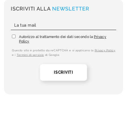
ISCRIVITI ALLA
NEWSLETTER
Autorizzo al trattamento dei dati secondo la
Privacy
Policy
Questo sito è protetto da reCAPTCHA e si applicano la
Privacy Policy
e i
Termini di servizio
di Google.
ISCRIVITI