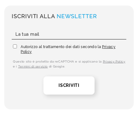
ISCRIVITI ALLA
NEWSLETTER
Autorizzo al trattamento dei dati secondo la
Privacy
Policy
Questo sito è protetto da reCAPTCHA e si applicano la
Privacy Policy
e i
Termini di servizio
di Google.
ISCRIVITI