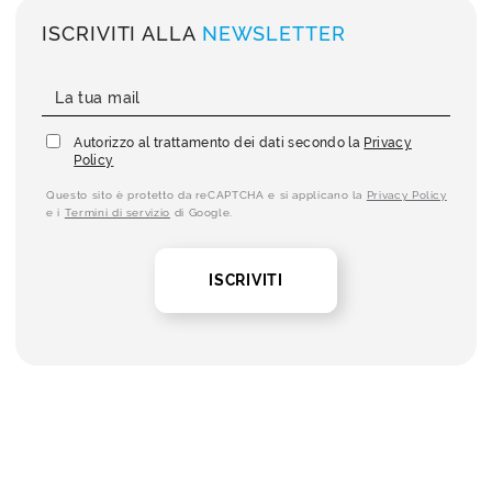
ISCRIVITI ALLA
NEWSLETTER
Autorizzo al trattamento dei dati secondo la
Privacy
Policy
Questo sito è protetto da reCAPTCHA e si applicano la
Privacy Policy
e i
Termini di servizio
di Google.
ISCRIVITI