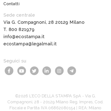
Contatti
Sede centrale
Via G. Compagnoni, 28 20129 Milano
T.
800 821979
info@ecostampa.it
ecostampa@legalmail.it
Seguici su
©2026
L’ECO DELLA STAMPA SpA
-
Via G.
Compagnoni, 28
-
20129
Milano
Reg. Impres, Cod.
Fiscale e Partita IVA
06862080154
| REA: Milano