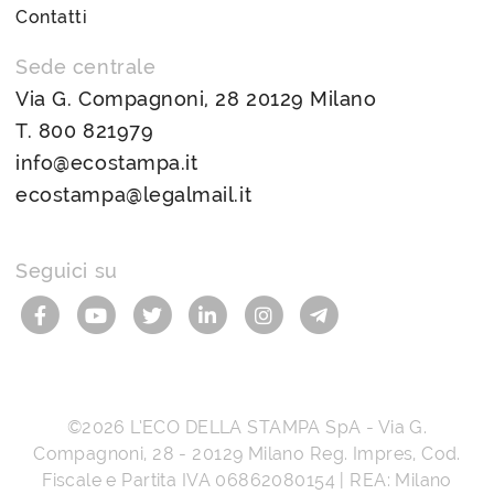
Contatti
Sede centrale
Via G. Compagnoni, 28 20129 Milano
T.
800 821979
info@ecostampa.it
ecostampa@legalmail.it
Seguici su
©2026
L’ECO DELLA STAMPA SpA
-
Via G.
Compagnoni, 28
-
20129
Milano
Reg. Impres, Cod.
Fiscale e Partita IVA
06862080154
| REA: Milano