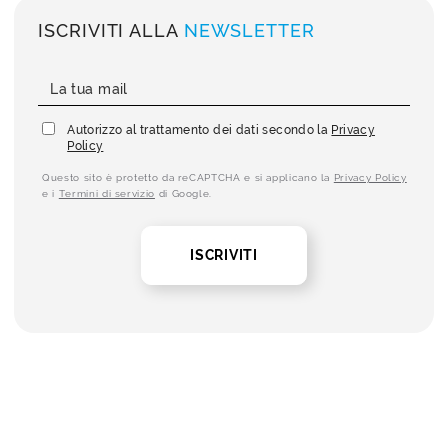
ISCRIVITI ALLA
NEWSLETTER
Autorizzo al trattamento dei dati secondo la
Privacy
Policy
Questo sito è protetto da reCAPTCHA e si applicano la
Privacy Policy
e i
Termini di servizio
di Google.
ISCRIVITI