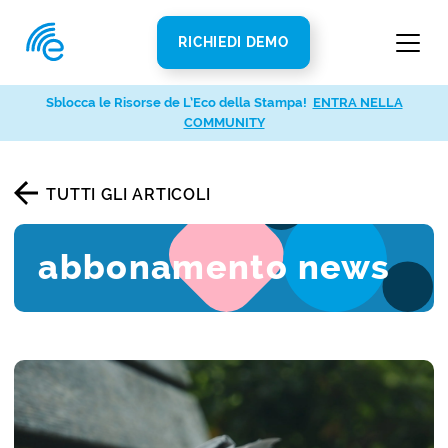
RICHIEDI DEMO
Sblocca le Risorse de L’Eco della Stampa!
ENTRA NELLA
COMMUNITY
TUTTI GLI ARTICOLI
abbonamento news