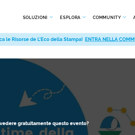
SOLUZIONI
ESPLORA
COMMUNITY
ca le Risorse de L’Eco della Stampa!
ca le Risorse de L’Eco della Stampa!
ENTRA NELLA COMM
ENTRA NELLA COMM
 vedere gratuitamente questo evento?