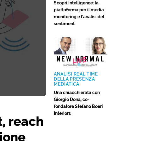
Scopri Intelligence: la
piattaforma per il media
monitoring e l’analisi del
sentiment
ANALISI REAL TIME
DELLA PRESENZA
MEDIATICA
Una chiacchierata con
Giorgio Donà, co-
fondatore Stefano Boeri
Interiors
, reach
ione