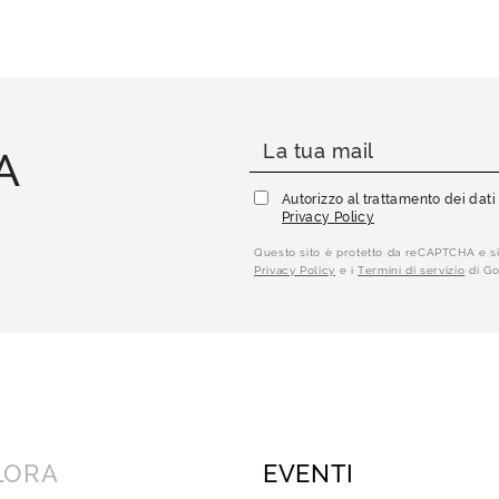
A
Autorizzo al trattamento dei dat
Privacy Policy
Questo sito è protetto da reCAPTCHA e si
Privacy Policy
e i
Termini di servizio
di Go
LORA
EVENTI