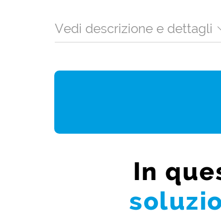
Vedi descrizione e dettagli
In que
soluzi