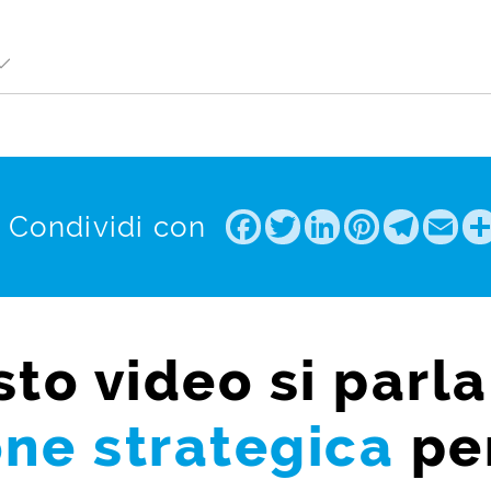
Facebook
Twitter
LinkedIn
Pintere
Tele
Em
Condividi con
sto video si parla
one strategica
per