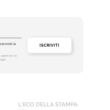
i secondo la
ISCRIVITI
 applicano la
ogle.
L’ECO DELLA STAMPA