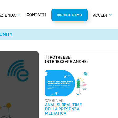
CONTATTI
AZIENDA
ACCEDI
RICHIEDI DEMO
UNITY
UNITY
TI POTREBBE
INTERESSARE ANCHE:
WEBINAR
ANALISI REAL TIME
DELLA PRESENZA
MEDIATICA