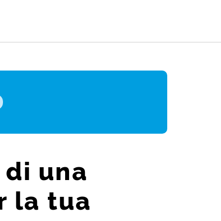
st
gram
ail
Share
 di una
 la tua