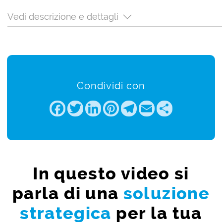
Vedi descrizione e dettagli
Condividi con
Facebook
Twitter
LinkedIn
Pinterest
Telegram
Email
Share
In questo video si
parla di una
soluzione
strategica
per la tua