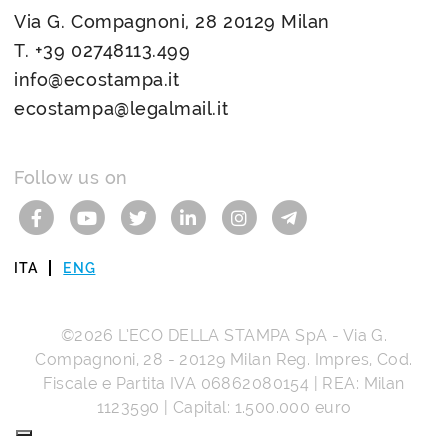
Via G. Compagnoni, 28 20129 Milan
T.
+39 02748113.499
info@ecostampa.it
ecostampa@legalmail.it
Follow us on
ITA
ENG
©2026
L’ECO DELLA STAMPA SpA
-
Via G.
Compagnoni, 28
-
20129
Milan
Reg. Impres, Cod.
Fiscale e Partita IVA
06862080154
| REA: Milan
1123590 | Capital: 1.500.000 euro