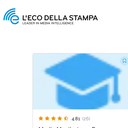
4.81
(26)