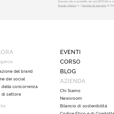
Questo sito è protetto da reCAPTCHA e si
Privacy Policy
e i
Termini di servizio
di Go
LORA
EVENTI
CORSO
igenza
BLOG
azione del brand
ne dei social
AZIENDA
 della concorrenza
Chi Siamo
i di settore
Newsroom
nte
Bilancio di sostenibilità
Codice Etico e di Condott