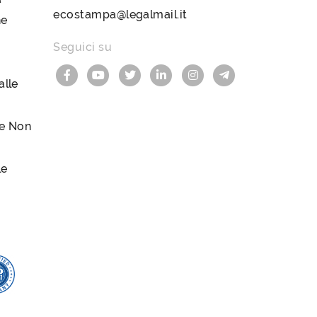
ecostampa@legalmail.it
ne
Seguici su
lle
le Non
le