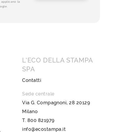
 applicano la
ogle.
L’ECO DELLA STAMPA
SPA
Contatti
Sede centrale
Via G. Compagnoni, 28 20129
Milano
T.
800 821979
info@ecostampa.it
a