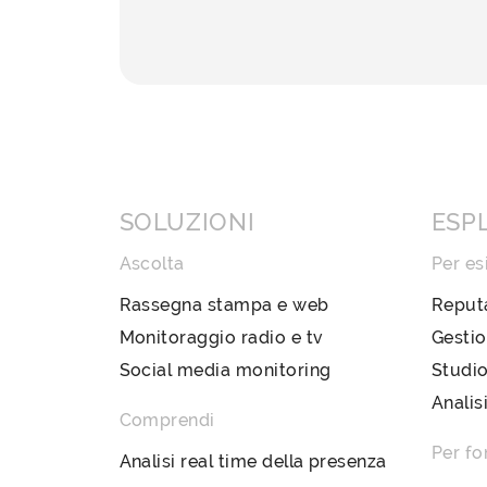
SOLUZIONI
ESP
Ascolta
Per es
Rassegna stampa e web
Reput
Monitoraggio radio e tv
Gestio
Social media monitoring
Studio
Analis
Comprendi
Per fo
Analisi real time della presenza