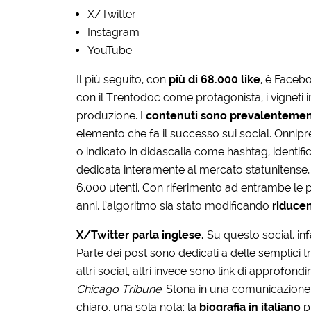
X/Twitter
Instagram
YouTube
Il più seguito, con
più di 68.000 like
, è Facebo
con il Trentodoc come protagonista, i vigneti i
produzione. I
contenuti sono prevalentement
elemento che fa il successo sui social. Onnipr
o indicato in didascalia come hashtag, identifi
dedicata interamente al mercato statunitense
6.000 utenti. Con riferimento ad entrambe le 
anni, l’algoritmo sia stato modificando
riducen
X/Twitter parla inglese.
Su questo social, infa
Parte dei post sono dedicati a delle semplici tr
altri social, altri invece sono link di approfo
Chicago Tribune
. Stona in una comunicazione 
chiaro, una sola nota: la
biografia in italiano
p