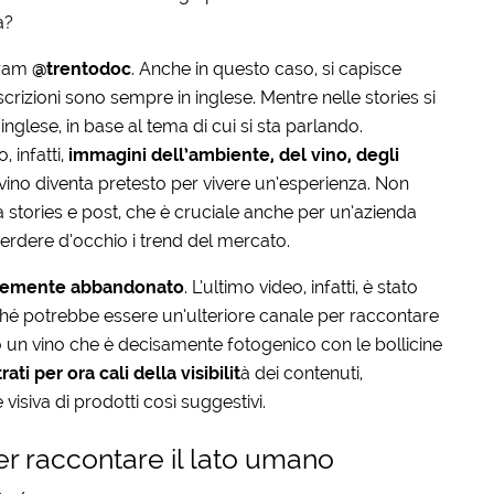
a?
agram
@trentodoc
. Anche in questo caso, si capisce
scrizioni sono sempre in inglese. Mentre nelle stories si
inglese, in base al tema di cui si sta parlando.
, infatti,
immagini dell’ambiente, del vino, degli
il vino diventa pretesto per vivere un’esperienza. Non
ra stories e post, che è cruciale anche per un’azienda
erdere d’occhio i trend del mercato.
ntemente abbandonato
. L’ultimo video, infatti, è stato
hé potrebbe essere un’ulteriore canale per raccontare
o un vino che è decisamente fotogenico con le bollicine
ati per ora cali della visibilit
à dei contenuti,
 visiva di prodotti così suggestivi.
r raccontare il lato umano