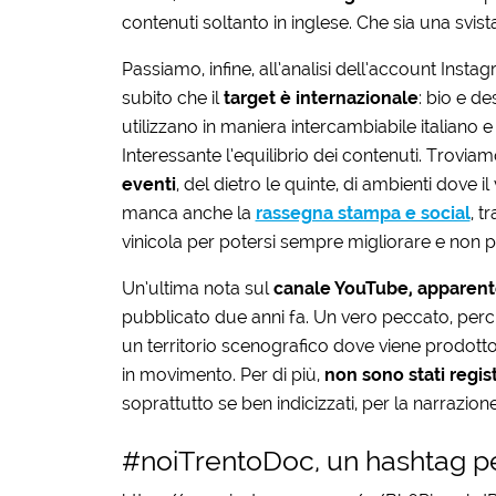
contenuti soltanto in inglese. Che sia una svist
Passiamo, infine, all’analisi dell’account Inst
subito che il
target è internazionale
: bio e de
utilizzano in maniera intercambiabile italiano e 
Interessante l’equilibrio dei contenuti. Troviamo
eventi
, del dietro le quinte, di ambienti dove 
manca anche la
rassegna stampa e social
, t
vinicola per potersi sempre migliorare e non p
Un’ultima nota sul
canale YouTube, appare
pubblicato due anni fa. Un vero peccato, perc
un territorio scenografico dove viene prodott
in movimento. Per di più,
non sono stati registr
soprattutto se ben indicizzati, per la narrazione
#noiTrentoDoc, un hashtag pe