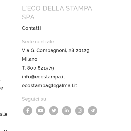
L’ECO DELLA STAMPA
SPA
Contatti
Sede centrale
Via G. Compagnoni, 28 20129
Milano
T.
800 821979
info@ecostampa.it
a
ecostampa@legalmail.it
ne
Seguici su
lle