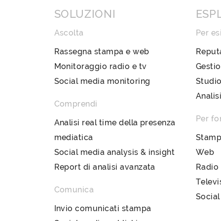
SOLUZIONI
ESP
Ascolta
Per es
Rassegna stampa e web
Reput
Monitoraggio radio e tv
Gestio
Social media monitoring
Studio
Analis
Comprendi
Per fo
Analisi real time della presenza
mediatica
Stam
Social media analysis & insight
Web
Report di analisi avanzata
Radio
Televi
Comunica
Social
Invio comunicati stampa