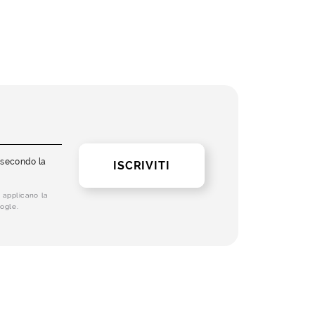
i secondo la
ISCRIVITI
 applicano la
ogle.