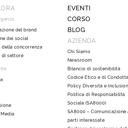
LORA
EVENTI
CORSO
igenza
BLOG
azione del brand
ne dei social
AZIENDA
 della concorrenza
Chi Siamo
i di settore
Newsroom
nte
Bilancio di sostenibilità
Codice Etico e di Condott
pa
Policy Diversità e Inclusio
Politica di Responsabilità
Sociale (SA8000)
sione
SA8000 – Comunicazione a
 Media
parti interessate