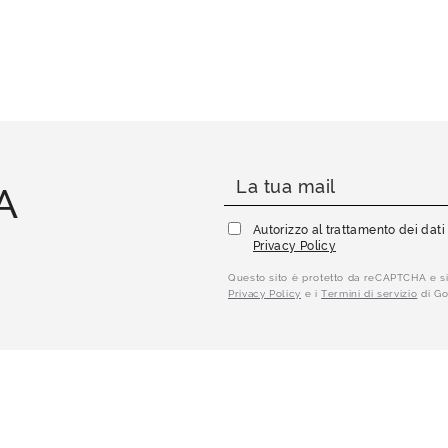
A
Autorizzo al trattamento dei dat
Privacy Policy
Questo sito è protetto da reCAPTCHA e si
Privacy Policy
e i
Termini di servizio
di Go