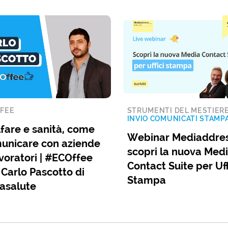
FEE
STRUMENTI DEL MESTIER
INVIO COMUNICATI STAMP
fare e sanità, come
Webinar Mediaddres
unicare con aziende
scopri la nuova Med
voratori | #ECOffee
Contact Suite per Uff
 Carlo Pascotto di
Stampa
asalute