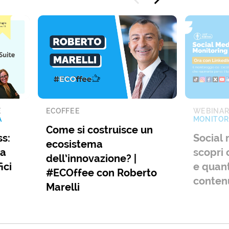
E
ECOFFEE
WEBINA
A
MONITOR
Come si costruisce un
s:
Social 
ecosistema
ia
scopri 
dell’innovazione? |
ici
e quant
#ECOffee con Roberto
conten
Marelli