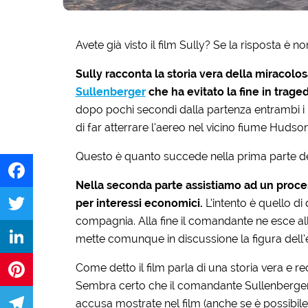
Avete già visto il film Sully? Se la risposta è no
Sully racconta la storia vera della mirac
Sullenberger
che ha evitato la fine in trage
dopo pochi secondi dalla partenza entrambi i 
di far atterrare l’aereo nel vicino fiume Hudson 
Questo è quanto succede nella prima parte del
Nella seconda parte assistiamo ad un proce
Facebook
per interessi economici.
L’intento è quello di
compagnia. Alla fine il comandante ne esce alla
Twitter
mette comunque in discussione la figura del
Come detto il film parla di una storia vera e 
LinkedIn
Sembra certo che il comandante Sullenberger n
Pinterest
accusa mostrate nel film (anche se è possibile