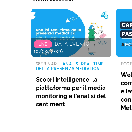
DATA EVENTO:
LIVE
10/09/2026
WEBINAR
ANALISI REAL TIME
ECOF
DELLA PRESENZA MEDIATICA
Wel
Scopri Intelligence: la
com
piattaforma per il media
e la
monitoring e l’analisi del
con
sentiment
Met