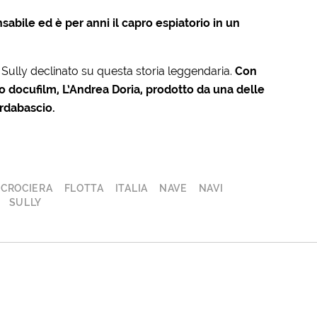
abile ed è per anni il capro espiatorio in un
 Sully declinato su questa storia leggendaria.
Con
o docufilm, L’Andrea Doria, prodotto da una delle
ardabascio.
CROCIERA
FLOTTA
ITALIA
NAVE
NAVI
SULLY