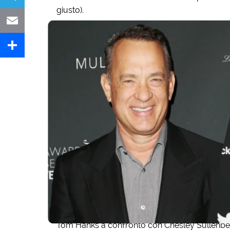
giusto).
Telegram
Email
Share
Tom Hanks a confronto con Chesley Sullenbe