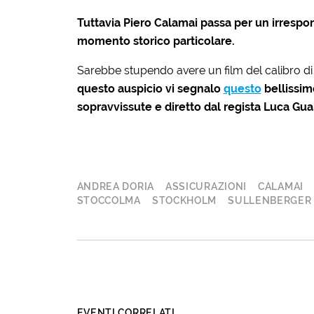
Tuttavia Piero Calamai passa per un irrespons
momento storico particolare.
Sarebbe stupendo avere un film del calibro di
questo auspicio vi segnalo
questo
bellissim
sopravvissute e diretto dal regista Luca Gu
ANDREA DORIA
ASSICURAZIONI
CALAMAI
STOCCOLMA
STOCKHOLM
SULLENBERGER
EVENTI CORRELATI