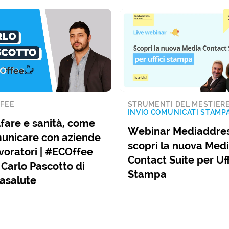
FEE
STRUMENTI DEL MESTIER
INVIO COMUNICATI STAMP
fare e sanità, come
Webinar Mediaddres
unicare con aziende
scopri la nuova Med
voratori | #ECOffee
Contact Suite per Uff
 Carlo Pascotto di
Stampa
asalute