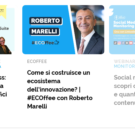
E
ECOFFEE
WEBINA
A
MONITOR
Come si costruisce un
s:
Social 
ecosistema
ia
scopri 
dell’innovazione? |
ici
e quant
#ECOffee con Roberto
conten
Marelli