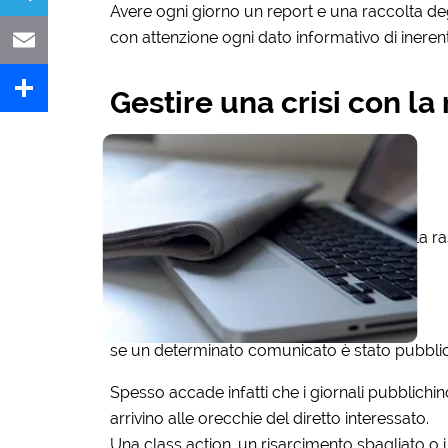
Avere ogni giorno un report e una raccolta degli
con attenzione ogni dato informativo di inerent
Telegram
Email
Gestire una crisi con l
Share
La ra
se un determinato comunicato è stato pubblica
Spesso accade infatti che i giornali pubblichi
arrivino alle orecchie del diretto interessato.
Una class action, un risarcimento sbagliato o 