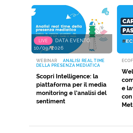
DATA EVENTO:
LIVE
10/09/2026
WEBINAR
ANALISI REAL TIME
ECOF
DELLA PRESENZA MEDIATICA
Wel
Scopri Intelligence: la
com
piattaforma per il media
e la
monitoring e l’analisi del
con
sentiment
Met